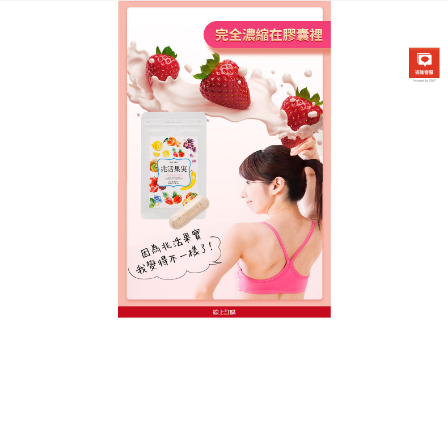
台灣日本兆活果實專賣店
月份:
2020 年 7 月
2020年瘦身保健食品能够排
除體內多餘的油脂助於減肥
酵素是人體內新陳代謝的催化劑，只有酶存在，人體
內才能進行各項生化反應。人體內酶越多，越完整，
其生命就越健康，
2020年瘦身保健食品
富含多種維他