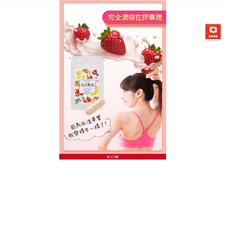
台灣日本兆活果實專賣店
有效減肥食品
對女性來說擁有一個好身材是非常重要的一個標誌，
也是一個美女必須要有的標準，生活中有很多美眉用
各種辦法來進行瘦身減肥，日本的
有效減肥食品
採用
多種天然名貴的植物選取的精華製作而成，含有多種
有效的化脂生物鹼，能有效分解體內的脂肪，並且強
勁排出體外使胃脂肪酶和胰脂肪酶失活，從而减少熱
量攝入，控制體重，
有效減肥食品
能够促進腸道的消
化和吸收，加速人體的代謝反應，分解脂肪，起到排
毒養顏的作用。