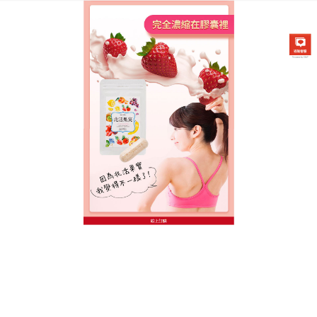
台灣日本兆活果實專賣店
瘦身保健品
對女性來說擁有一個好身材是非常重要的一個標誌，
也是一個美女必須要有的標準，生活中有很多美眉用
各種辦法來進行瘦身減肥，日本的
瘦身保健品
採用多
種天然名貴的植物選取的精華製作而成，含有多種有
效的化脂生物鹼，能有效分解體內的脂肪，並且強勁
排出體外使胃脂肪酶和胰脂肪酶失活，從而减少熱量
攝入，控制體重，日本的
瘦身保健品
能够促進腸道的
消化和吸收，加速人體的代謝反應，分解脂肪，起到
排毒養顏的作用。