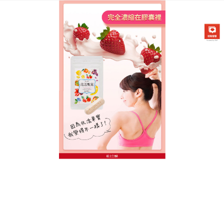
台灣日本兆活果實專賣店
月份:
2026 年 2 月
天然成分無添加，減肥藥保健
食品給你健康瘦體體驗
選擇溫和不傷身的減重方式，搭配天然成分的
減肥藥
保健食品
輔助，甩肉同時還能維持身體的好狀態！添
加燕麥提取物、維生素E，深層滋養身體、修復受損腸