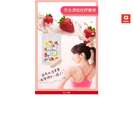
台灣日本兆活果實專賣店
抑制食慾保健食品
現在有很多的女性白領，工作比較繁忙，長時間的久
坐會導致大量的脂肪堆積在身體裡面，身體會越來越
肥胖，日本
抑制食慾保健食品
的植物精華成分可以有
效地减掉餐食選取糖分和熱量，對於腰腹部效果特別
好，男女都可以吃，並添加酵母和益生菌，整腸排毒
通便，瘦身效果明顯，絕不反彈，
抑制食慾保健食品
沒有副作用，推薦對於那些並不十分肥胖，缺少減肥
時間和場所的都市人來說，是很理想的減肥用品。
減肥是現今永恒的話題，風光靚麗的女性朋友為了擁