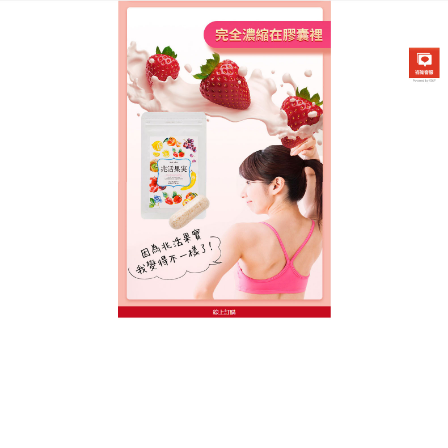
台灣日本兆活果實專賣店
2020年瘦身保健食品可以能
消除多餘的脂肪
說起減肥，大家會想到什麼呢？
2020年瘦身保健食品
能有效提高人類腸胃的消化功能，也能新增食欲，對
人體的消化不良，食欲不振，腹痛腹脹等不良症狀都
有一定緩解作用，特別適合想要保持好身材、平時久
坐不動的上班族，以及體質弱、易疲勞、苦於有“易胖
體質”的人群。