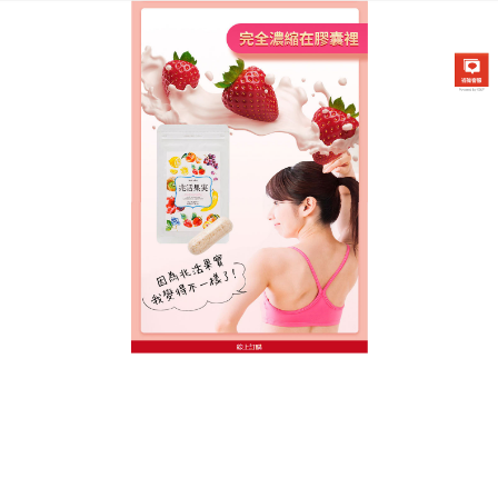
台灣日本兆活果實專賣店
日本減肥食品24小時不間斷，
妳睡著了酵素還在努力
減肥不需要24小時都處於緊繃狀態，這款特殊的夜間
型
日本減肥食品
加入了天然胺基酸與洋甘菊萃取，成
分溫和助眠，同時在妳熟睡時持續促進夜間代謝，使
用方便，睡前簡單一抹或吞服，就能利用睡眠黃金期
進行能量轉化，顯著的效果在於隔天起床後的清爽
感，以及長期下來體脂肪率的平穩下降，這不是魔
法，而是生物科學與天然草本的結合，日本減肥食品