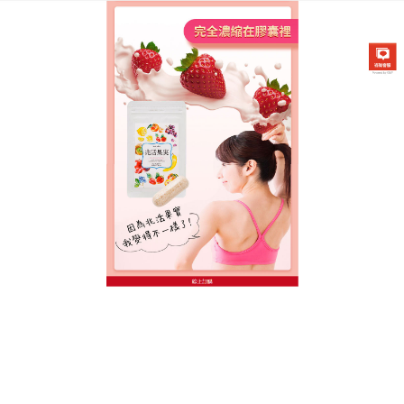
台灣日本兆活果實專賣店
有效減肥食品解鎖名模身材，
讓你瘦得健康又漂亮
還在為身材焦慮？
有效減肥食品
幫你重塑完美體態，
我們摒棄了繁複的沖泡步驟，將滿滿的輕體能量濃縮
進精巧的包裝中，在忙碌的工作間隙，只需花三秒鐘
撕開飲用，就能隨時為身體注入高效燃燒的動力，完
全不打亂妳的工作節奏，這種高效率、零負擔的體重
管理方式，讓妳在辦公桌前也能默默變美，輕鬆贏回
自信體態，告別假性肥胖！有效減肥食品天然去水