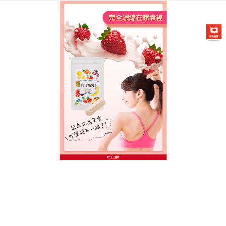
台灣日本兆活果實專賣店
日本乳酸菌健康食品透過阻油
膜效果减少油/糖/脂質吸收，
輕鬆維持身材
减肥的本質是重新選擇生活方式，體重只是你的生活
習慣在身體上的外在表現形式而已，
日本乳酸菌健康
食品
加入了速效燃脂成分HCA可迅速啟動腎上腺素加
大脂肪消耗，分解燃燒大量的脂肪；讓易胖體質、還
有一直在節食的人們，日本乳酸菌健康食品通過正常
飲食，調整人體靜止代謝率達到健康减脂塑身的目