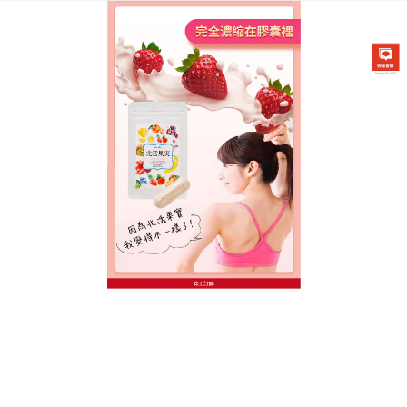
台灣日本兆活果實專賣店
日本減肥食品幫你做好體內環
保，生活更輕盈
減肥最難熬的肯定就是飲食控制了！想大口吃甜食，
卻又害怕攝取過多卡路里？
日本減肥食品
萃取自甘王
草莓的乳酸菌，能有效增加體內的瘦菌，改變腸道菌
叢的平衡打好基底，在消化系統內形成保護膜，包裹
體內脂肪，阻止脂肪吸收，輕鬆減去贅肉。
作
發
分
admin
2022 年 9 月 26 日
日本減肥食品
者
佈
類