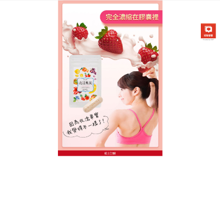
台灣日本兆活果實專賣店
日本減肥食品可以加强新陳代
謝、幫助瘦身
隨著年齡的增長，加上不良的生活習慣以及不合理的
膳食，會導致諸多毒素不斷在體內累積，
日本減肥食
品
含有日本現在最流行的减肉配方，這個成分是起到
减肉纖身的作用關鍵。减少熱量堆積，降低脂肪在體
內的蓄積量，消耗每日體內多餘的油分，幫助你保持
良好的身材。
作
發
分
admin
2022 年 10 月 17 日
日本減肥食品