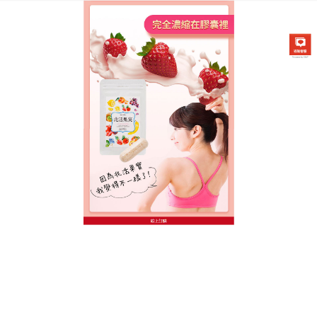
台灣日本兆活果實專賣店
減肥藥保健食品適合想維持曼
妙身材的族羣使用
大家總說秋冬會讓人食慾大開，但其實這時候更是減
肥的好時機！
減肥藥保健食品
添加靈芝菌絲、26種蔬
果養份，針對外食飲食不均衡，宿便卡關設計的果
凍，以保養品起家，產品以美容為出發點作為研發，
通過體內微循環排出體外，減肥藥保健食品將粘附在
腸壁的惰性脂油徹底减掉，從而輕鬆減輕體重，塑造
玲瓏身材曲線，同時迅速在小肚子和腸壁上形成不粘